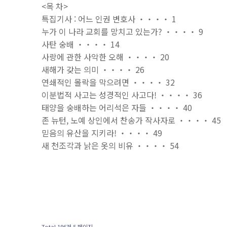
<목 차>
특집기사 : 어느 인권 변호사 ‧‧‧‧ 1
누가 이 나라 교회를 망치고 있는가? ‧‧‧‧ 9
사탄 숭배 ‧‧‧‧ 14
사랑에 관한 사악한 오해 ‧‧‧‧ 20
새해가 갖는 의미 ‧‧‧‧ 26
연쇄적인 몰락을 막으려면 ‧‧‧‧ 32
이분법적 사고는 성경적인 사고다! ‧‧‧‧ 36
태양을 숭배하는 어리석은 자들 ‧‧‧‧ 40
존 뉴턴, 노예 상인에서 찬송가 작사자로 ‧‧‧‧ 45
믿음의 유산을 지키라! ‧‧‧‧ 49
새 천조각과 낡은 옷의 비유 ‧‧‧‧ 54
Total 196건
5 페이지