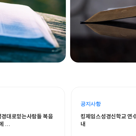
공지사항
 성경대로믿는사람들 복음
킹제임스성경신학교 연수 
에 …
내