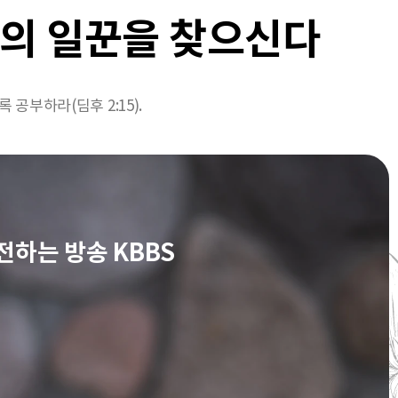
의 일꾼을 찾으신다
공부하라(딤후 2:15).
전하는 방송 KBBS