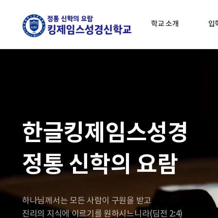
학교 소개
입
한글킹제임스성경
정통 신학의 요람
하나님께서는 모든 사람이 구원을 받고
진리의 지식에 이르기를 원하시느니라(딤전 2:4)