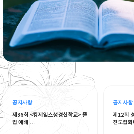
공지사항
공지사항
제36회 <킹제임스성경신학교> 졸
제12회
업 예배 …
전도집회